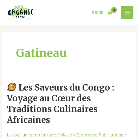
Aller
MAI
au
$
0.00
MEN
contenu
Gatineau
Les Saveurs du Congo :
Les
Voyage au Cœur des
Saveurs
du
Traditions Culinaires
Congo
Africaines
:
Voyage
Laisser un commentaire
/
Maison Esperance Publications
/
au