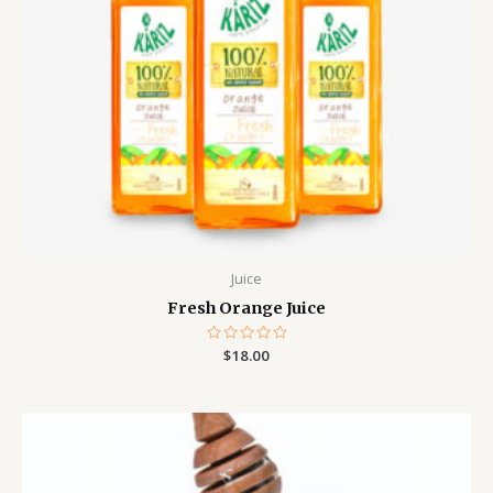
Juice
Fresh Orange Juice
Note
$
18.00
0
sur
5