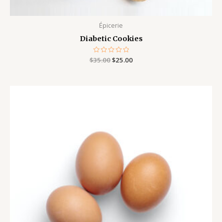
Épicerie
Diabetic Cookies
$
35.00
Note
$
25.00
0
sur
5