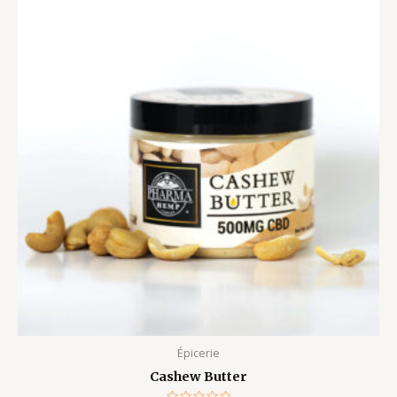
initial
actuel
était :
est :
$35.00.
$25.00.
Épicerie
Cashew Butter