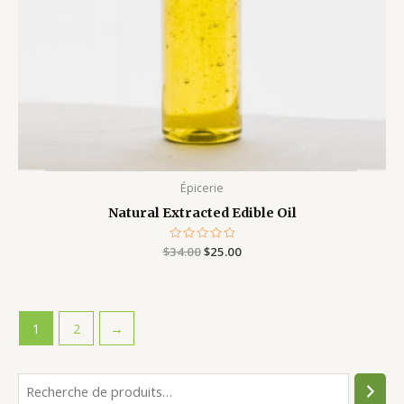
Épicerie
Natural Extracted Edible Oil
$
34.00
Note
$
25.00
0
sur
5
1
2
→