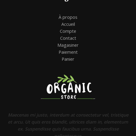
À propos
Accueil
Compte
Contact
Magasiner
Paiement
Panier
Maecenas mi justo, interdum at consectetur vel, tristique
et arcu. Ut quis eros blandit, ultrices diam in, elementum
ex. Suspendisse quis faucibus urna. Suspendisse
pellentesque.