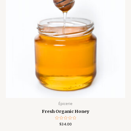
Épicerie
Fresh Organic Honey
Note
$
34.00
0
sur