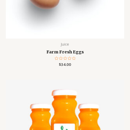
Juice
Farm Fresh Eggs
Note
$
34.00
0
sur
5