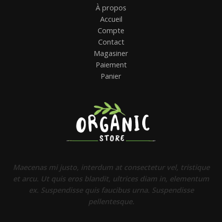
À propos
Accueil
Compte
Contact
Magasiner
Paiement
Panier
Maecenas mi justo, interdum at consectetur vel, tristique
et arcu. Ut quis eros blandit, ultrices diam in, elementum
ex. Suspendisse quis faucibus urna. Suspendisse
pellentesque.