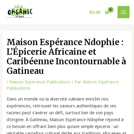
Aller
Post
MAI
au
navigation
$
0.00
MEN
contenu
Maison Espérance Ndophie :
L’Épicerie Africaine et
Caribéenne Incontournable à
Gatineau
/
Maison Esperance Publications
/ Par
Maison Espérance
Publications
Dans un monde où la diversité culinaire enrichit nos
expériences, retrouver les saveurs authentiques de ses
racines peut s’avérer un défi, surtout loin de son pays
d’origine. À Gatineau, Maison Espérance Ndophie répond à
ce besoin en offrant bien plus qu’une simple épicerie : un
véritable carrefour culturel dédié aux traditions africaines et