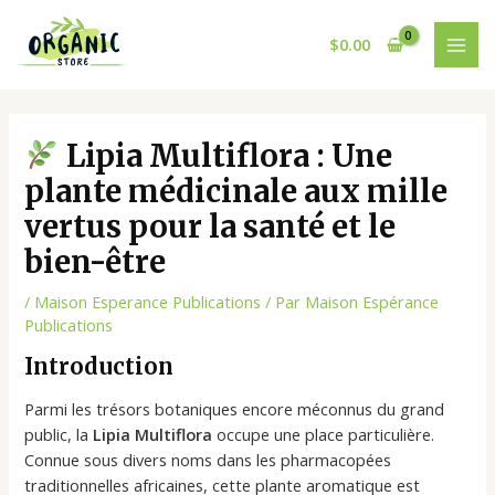
Aller
Post
MAI
au
navigation
$
0.00
MEN
contenu
Lipia Multiflora : Une
plante médicinale aux mille
vertus pour la santé et le
bien-être
/
Maison Esperance Publications
/ Par
Maison Espérance
Publications
Introduction
Parmi les trésors botaniques encore méconnus du grand
public, la
Lipia Multiflora
occupe une place particulière.
Connue sous divers noms dans les pharmacopées
traditionnelles africaines, cette plante aromatique est