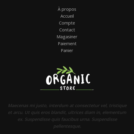
À propos
Accueil
Compte
Contact
Magasiner
Paiement
Panier
Maecenas mi justo, interdum at consectetur vel, tristique
et arcu. Ut quis eros blandit, ultrices diam in, elementum
ex. Suspendisse quis faucibus urna. Suspendisse
pellentesque.